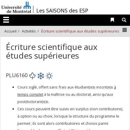
Passer
/
Les SAISONS des ESP
au
contenu
Liens 
R
Menu
N
Accueil
Activités
Écriture scientifique aux études supérieures
Écriture scientifique aux
études supérieures
PLU6160
Cours siglé, offert sans frais aux étudiant(e)s inscrit(e)s
à
temps complet
à la maîtrise ou au doctorat, ainsi qu’aux
postdoctorant(e)s
.
Ces cours peuvent être suivis en surplus (non contributoire),
à option ou au choix, lorsque la structure du programme le
permet ; ils sont alors contributoires et choisis parmi